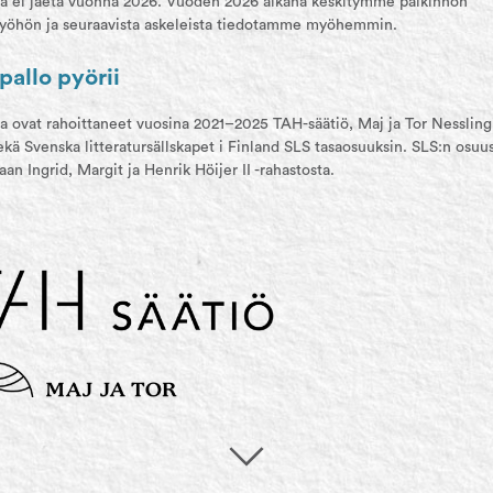
oa ei jaeta vuonna 2026. Vuoden 2026 aikana keskitymme palkinnon
työhön ja seuraavista askeleista tiedotamme myöhemmin.
pallo pyörii
oa ovat rahoittaneet vuosina 2021–2025 TAH-säätiö, Maj ja Tor Nessling
ekä Svenska litteratursällskapet i Finland SLS tasaosuuksin. SLS:n osuu
aan Ingrid, Margit ja Henrik Höijer II -rahastosta.