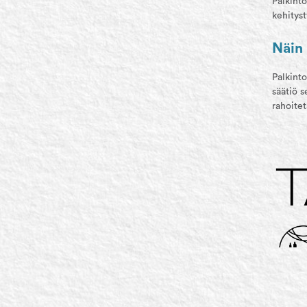
Palkint
kehitys
Näin 
Palkint
säätiö s
rahoitet