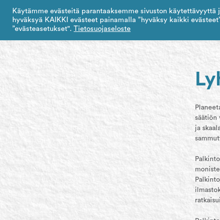
Skip
Käytämme evästeitä parantaaksemme sivuston käytettävyyttä j
to
hyväksyä KAIKKI evästeet painamalla ”hyväksy kaikki evästeet”
content
”evästeasetukset".
Tietosuojaseloste
Ly
Planeet
säätiön 
ja skaal
sammutt
Palkinto
monistet
Palkint
ilmasto
ratkais