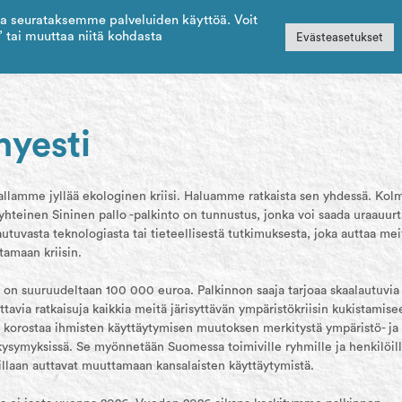
a seurataksemme palveluiden käyttöä. Voit
 tai muuttaa niitä kohdasta
Evästeasetukset
hyesti
allamme jyllää ekologinen kriisi. Haluamme ratkaista sen yhdessä. Kol
yhteinen Sininen pallo -palkinto on tunnustus, jonka voi saada uraauur
autuvasta teknologiasta tai tieteellisestä tutkimuksesta, joka auttaa mei
amaan kriisin.
 on suuruudeltaan 100 000 euroa. Palkinnon saaja tarjoaa skaalautuvia 
tavia ratkaisuja kaikkia meitä järisyttävän ympäristökriisin kukistamise
o korostaa ihmisten käyttäytymisen muutoksen merkitystä ympäristö- ja
kysymyksissä. Se myönnetään Suomessa toimiville ryhmille ja henkilöill
uillaan auttavat muuttamaan kansalaisten käyttäytymistä.