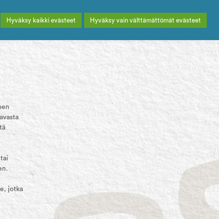
Hyväksy kaikki evästeet
Hyväksy vain välttämättömät evästeet
men
tavasta
tä
tai
en.
e, jotka